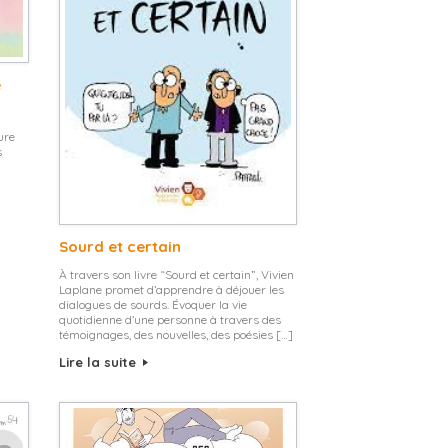
e
ure
s
Sourd et certain
À travers son livre “Sourd et certain”, Vivien
Laplane promet d’apprendre à déjouer les
dialogues de sourds. Évoquer la vie
quotidienne d’une personne à travers des
témoignages, des nouvelles, des poésies […]
Lire la suite