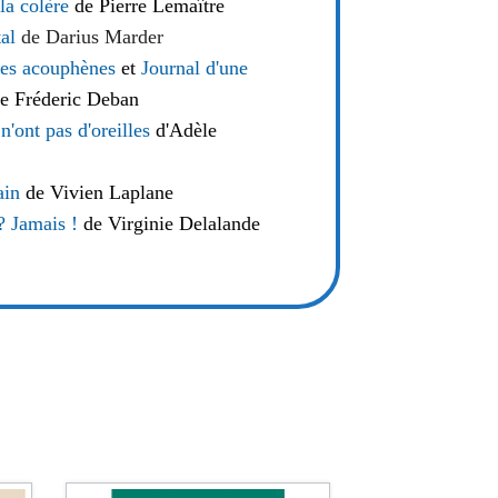
 la colère
de Pierre Lemaître
al
de Darius Marder
les acouphènes
et
Journal d'une
e Fréderic Deban
'ont pas d'oreilles
d'Adèle
ain
de Vivien Laplane
 Jamais !
de Virginie Delalande