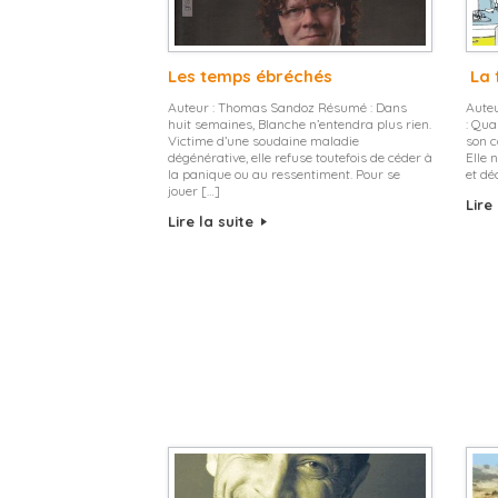
Les temps ébréchés
La 
Auteur : Thomas Sandoz Résumé : Dans
Auteu
huit semaines, Blanche n’entendra plus rien.
: Qua
Victime d’une soudaine maladie
son c
dégénérative, elle refuse toutefois de céder à
Elle 
la panique ou au ressentiment. Pour se
et dé
jouer […]
Lire
Lire la suite