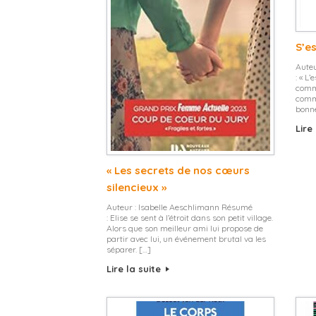
S’es
Aute
: « L
comme
comme
bonne
Lire
« Les secrets de nos cœurs
silencieux »
Auteur : Isabelle Aeschlimann Résumé
: Elise se sent à l’étroit dans son petit village.
Alors que son meilleur ami lui propose de
partir avec lui, un événement brutal va les
séparer. […]
Lire la suite