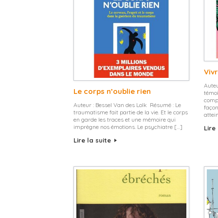
Viv
Auteu
Le corps n’oublie rien
témoi
compr
Auteur : Bessel Van des Lolk Résumé : Le
façon
traumatisme fait partie de la vie. Et le corps
attei
en garde les traces et une mémoire qui
imprègne nos émotions. Le psychiatre […]
Lire
Lire la suite