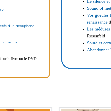
Le silence et
Sound of met
dre
Vos gueules 
renaissance
d
ectifs d'un acouphène
Les méduses n
Rosenfeld
p invisible
Sourd et cert
Abandonner ?
nt sur le livre ou le DVD