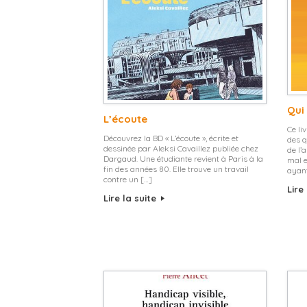
Qui 
L’écoute
Ce li
Découvrez la BD « L’écoute », écrite et
des q
dessinée par Aleksi Cavaillez publiée chez
de l’
Dargaud. Une étudiante revient à Paris à la
mal e
fin des années 80. Elle trouve un travail
ayant
contre un […]
Lire
Lire la suite