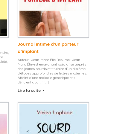
Journal intime d’un porteur
d’implant
endre,
re
Auteur : Jean-Marc Élie Résumé : Jean-
ciété,
Marc Élie est enseignant spécialisé auprès
des jeunes sourds et titulaire d’un diplôme
d’études approfondies de lettres modernes.
Atteint d’une maladie génétique et «
déficient auditif […]
Lire la suite