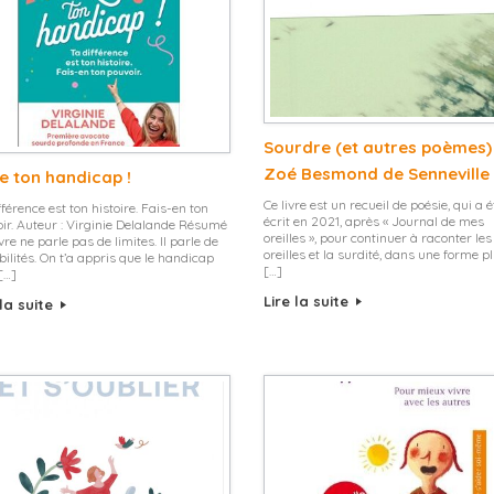
Sourdre (et autres poèmes)
Zoé Besmond de Senneville
fe ton handicap !
Ce livre est un recueil de poésie, qui a é
fférence est ton histoire. Fais-en ton
écrit en 2021, après « Journal de mes
ir. Auteur : Virginie Delalande Résumé
oreilles », pour continuer à raconter les
ivre ne parle pas de limites. Il parle de
oreilles et la surdité, dans une forme p
bilités. On t’a appris que le handicap
[…]
 […]
Lire la suite
 la suite