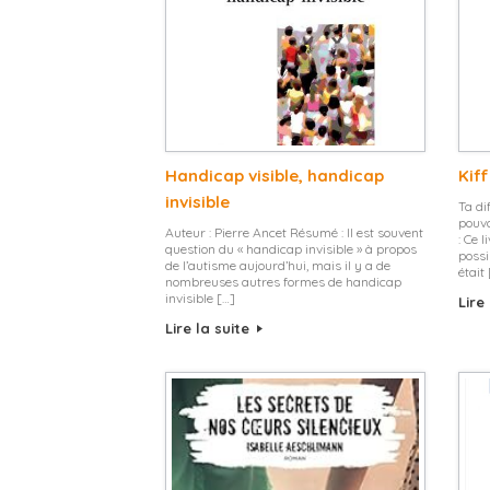
Handicap visible, handicap
Kif
invisible
Ta di
pouvo
Auteur : Pierre Ancet Résumé : Il est souvent
: Ce l
question du « handicap invisible » à propos
possi
de l’autisme aujourd’hui, mais il y a de
était
nombreuses autres formes de handicap
invisible […]
Lire
Lire la suite