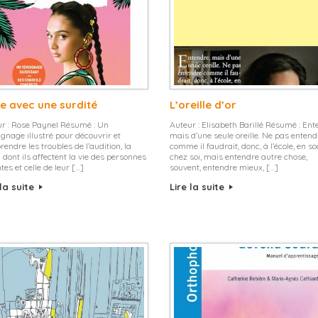
re avec une surdité
L’oreille d’or
r : Rose Paynel Résumé : Un
Auteur : Elisabeth Barillé Résumé : Ent
gnage illustré pour découvrir et
mais d’une seule oreille. Ne pas entend
endre les troubles de l’audition, la
comme il faudrait, donc, à l’école, en so
 dont ils affectent la vie des personnes
chez soi, mais entendre autre chose,
ntes et celle de leur […]
souvent, entendre mieux, […]
 la suite
Lire la suite