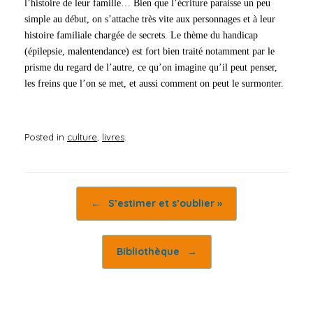
l’histoire de leur famille… Bien que l’écriture paraisse un peu
simple au début, on s’attache très vite aux personnages et à leur
histoire familiale chargée de secrets. Le thème du handicap
(épilepsie, malentendance) est fort bien traité notamment par le
prisme du regard de l’autre, ce qu’on imagine qu’il peut penser,
les freins que l’on se met, et aussi comment on peut le surmonter.
Posted in
culture
,
livres
.
Post navigation
←
S’estimer et s’oublier »
Bibliothèque
→