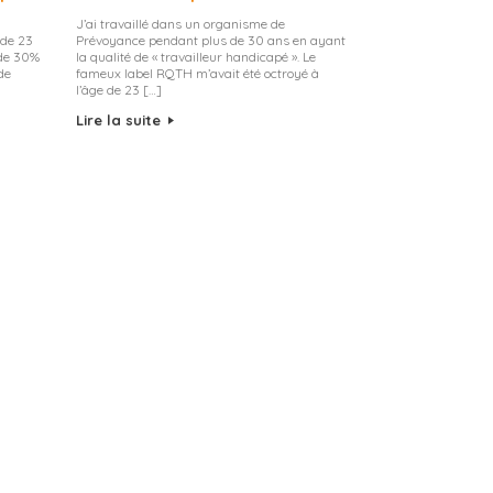
J’ai travaillé dans un organisme de
 de 23
Prévoyance pendant plus de 30 ans en ayant
 de 30%
la qualité de « travailleur handicapé ». Le
de
fameux label RQTH m’avait été octroyé à
l’âge de 23 […]
Lire la suite