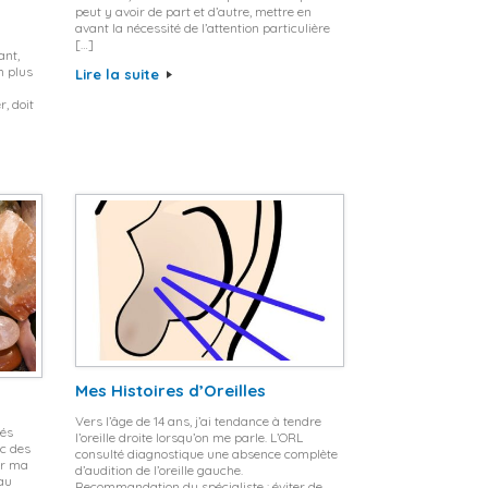
peut y avoir de part et d’autre, mettre en
avant la nécessité de l’attention particulière
[…]
ant,
n plus
Lire la suite
r, doit
Mes Histoires d’Oreilles
Vers l’âge de 14 ans, j’ai tendance à tendre
vés
l’oreille droite lorsqu’on me parle. L’ORL
ec des
consulté diagnostique une absence complète
er ma
d’audition de l’oreille gauche.
 au
Recommandation du spécialiste : éviter de