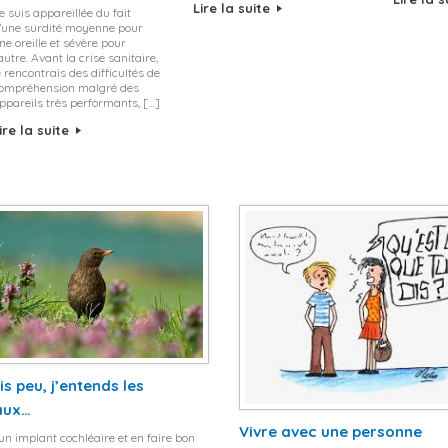
Lire la suite
e suis appareillée du fait
’une surdité moyenne pour
ne oreille et sévère pour
’autre. Avant la crise sanitaire,
e rencontrais des difficultés de
ompréhension malgré des
ppareils très performants, […]
ire la suite
s peu, j’entends les
aux…
Vivre avec une personne
un implant cochléaire et en faire bon