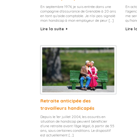
En septembre 1974, je suis entrée dans une
En octo
compagnie d’assurance de Grenoble à 20 ans
l’agenc
en tant qu’aide comptable. Je n’ai pas signalé
me sera
mon handicap à mon employeur de peur […]
qu’han
Lire la suite
Lire l
Retraite anticipée des
travailleurs handicapés
Depuis le 1er juillet 2004, les assurés en
situation de handicap peuvent bénéficier
d’une retraite avant l’âge légal, à partir de 55
ans, sous certaines conditions. Le dispositif
est actuellement […]