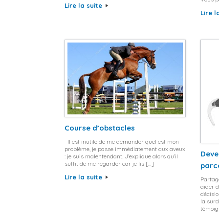
Lire la suite
Lire l
Course d’obstacles
Il est inutile de me demander quel est mon
problème, je passe immédiatement aux aveux
Deve
: je suis malentendant. J’explique alors qu’il
suffit de me regarder car je lis […]
parc
Lire la suite
Partage
aider 
décisio
la surd
témoig