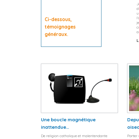
J
d
u
l
Ci-dessous,
j
témoignages
c
a
généraux.
L
Une boucle magnétique
Depui
inattendue…
oise
De religion catholique et malentendante
Porter 