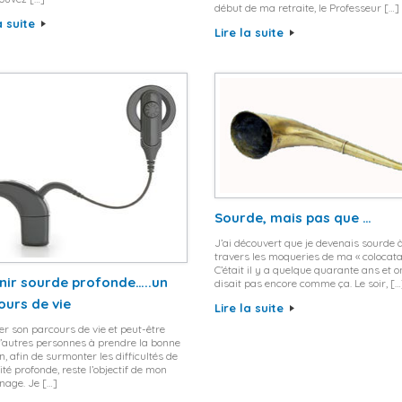
début de ma retraite, le Professeur […]
a suite
Lire la suite
Sourde, mais pas que …
J’ai découvert que je devenais sourde 
travers les moqueries de ma « colocatai
C’était il y a quelque quarante ans et o
nir sourde profonde…..un
disait pas encore comme ça. Le soir, […
ours de vie
Lire la suite
r son parcours de vie et peut-être
d’autres personnes à prendre la bonne
n, afin de surmonter les difficultés de
ité profonde, reste l’objectif de mon
nage. Je […]