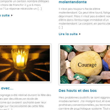
comporte un certain nombre d’étapes
malentendante
i choisi de franchir il y a 6 mois.
i ? La réponse nécessite un […]
Il n’est pas toujours facile d’être
malentendant. Ça peut être lourd, fatig
a suite
déprimant. Mais il n’est pas évident no
d’être dans l’entourage immédiat d’un
malentendant. Le conjoint, en particulie
[…]
Lire la suite
 avec….
Des hauts et des bas
ignage a été réalisé durant la fête des
Mes problèmes auditifs se sont aggra
s par des élèves en école de
insidieusement. J’ai malgré tout, et av
isme qui avaient souhaité axer leur
prothèses conventionnelles, pu termin
ge sur l’accessibilité de cette fête.
carrière de psychologue scolaire. Tout
ouvez […]