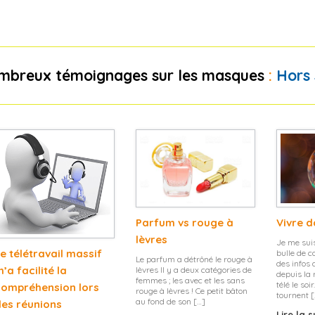
nombreux témoignages sur les masques
:
Hors 
Parfum vs rouge à
Vivre d
lèvres
Je me sui
e télétravail massif
bulle de c
Le parfum a détrôné le rouge à
des infos
’a facilité la
lèvres Il y a deux catégories de
depuis la 
femmes ; les avec et les sans
télé le so
compréhension lors
rouge à lèvres ! Ce petit bâton
tournent 
au fond de son […]
des réunions
Lire la 