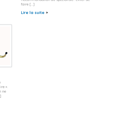
faire […]
Lire la suite
à
re ».
n ne
]