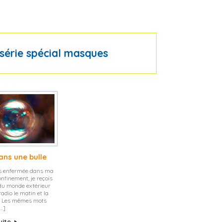
série spécial masques
ans une bulle
s enfermée dans ma
onfinement, je reçois
 du monde extérieur
radio le matin et la
ir. Les mêmes mots
[…]
suite