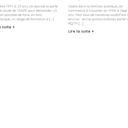
bre 1971, à 23 ans, j’ai poussé la porte
Cadre dans la fonction publique, j’ai
e locale de l’ANPE pour demander s’il
commencé à travailler en 1994, à l’âge
it possible de faire, en tant
ans. Mon taux de handicap auditif est
dicapé, un stage de formation à […]
environ. Je n’ai jamais entendu parler 
RQTH […]
a suite
Lire la suite