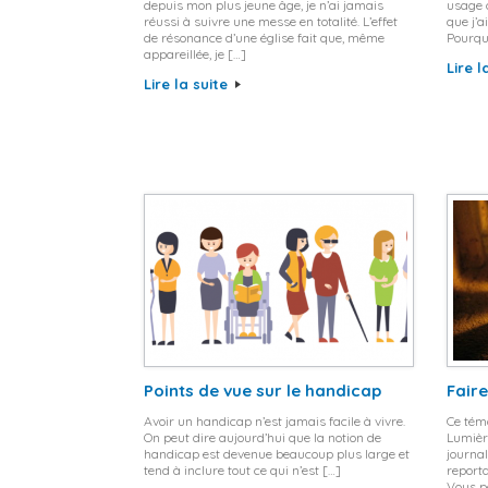
depuis mon plus jeune âge, je n’ai jamais
usage 
réussi à suivre une messe en totalité. L’effet
que j’a
de résonance d’une église fait que, même
Pourquo
appareillée, je […]
Lire l
Lire la suite
Points de vue sur le handicap
Faire
Avoir un handicap n’est jamais facile à vivre.
Ce témo
On peut dire aujourd’hui que la notion de
Lumière
handicap est devenue beaucoup plus large et
journal
tend à inclure tout ce qui n’est […]
reporta
Vous p