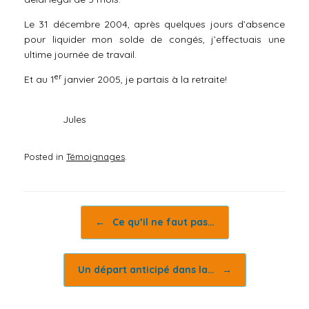
Le 31 décembre 2004, après quelques jours d’absence
pour liquider mon solde de congés, j’effectuais une
ultime journée de travail.
er
Et au 1
janvier 2005, je partais à la retraite!
Jules
Posted in
Témoignages
.
Post navigation
←
Ce qu’il ne faut pas…
Un départ anticipé dans la…
→