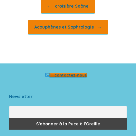
Post navigation
←
croisière Saône
Acouphènes et Sophrologie
→
contactez-nous
Newsletter