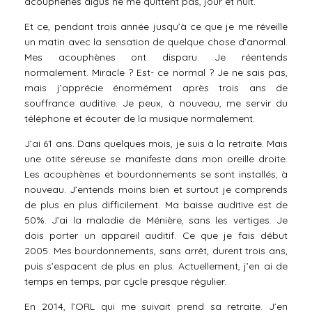
acouphènes aigus ne me quittent pas, jour et nuit.
Et ce, pendant trois année jusqu’à ce que je me réveille
un matin avec la sensation de quelque chose d’anormal.
Mes acouphènes ont disparu. Je réentends
normalement. Miracle ? Est- ce normal ? Je ne sais pas,
mais j’apprécie énormément après trois ans de
souffrance auditive. Je peux, à nouveau, me servir du
téléphone et écouter de la musique normalement.
J’ai 61 ans. Dans quelques mois, je suis à la retraite. Mais
une otite séreuse se manifeste dans mon oreille droite.
Les acouphènes et bourdonnements se sont installés, à
nouveau. J’entends moins bien et surtout je comprends
de plus en plus difficilement. Ma baisse auditive est de
50%. J’ai la maladie de Ménière, sans les vertiges. Je
dois porter un appareil auditif. Ce que je fais début
2005. Mes bourdonnements, sans arrêt, durent trois ans,
puis s’espacent de plus en plus. Actuellement, j’en ai de
temps en temps, par cycle presque régulier.
En 2014, l’ORL qui me suivait prend sa retraite. J’en