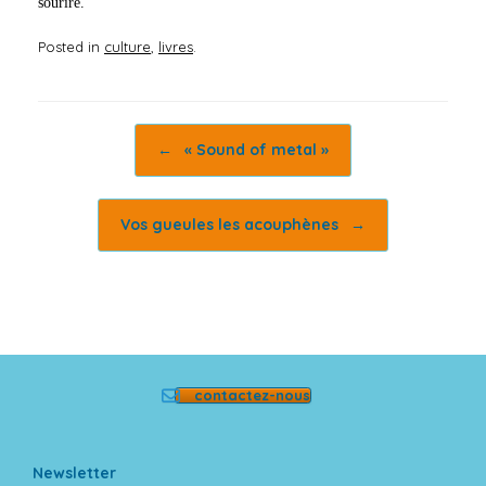
sourire.
Posted in
culture
,
livres
.
Post navigation
←
« Sound of metal »
Vos gueules les acouphènes
→
contactez-nous
Newsletter