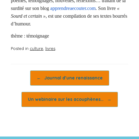
poèmes, témoignages, nouvelles, réflexions… traitant de la
surdité sur son blog
apprendreaecouter.com
. Son livre
«
Sourd et certain »
, est une compilation de ses textes bourrés
d’humour.
thème : témoignage
Posted in
culture
,
livres
.
Post navigation
←
Journal d’une renaissance
Un webinaire sur les acouphènes…
→