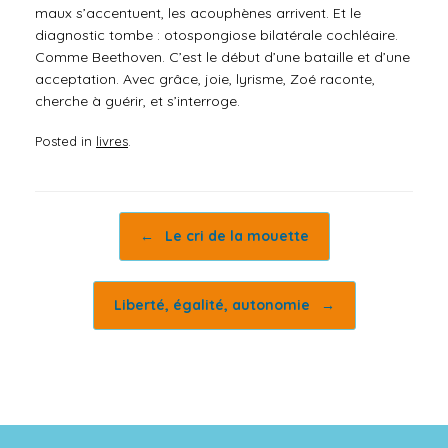
maux s’accentuent, les acouphènes arrivent. Et le
diagnostic tombe : otospongiose bilatérale cochléaire.
Comme Beethoven. C’est le début d’une bataille et d’une
acceptation. Avec grâce, joie, lyrisme, Zoé raconte,
cherche à guérir, et s’interroge.
Posted in
livres
.
Post navigation
←
Le cri de la mouette
Liberté, égalité, autonomie
→