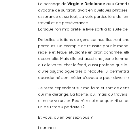
Le passage de
Virginie Delalande
au « Grand 
avocate de surcroît, avait en quelques phrases p
assurance et surtout, sa voix particulière de fe
travail et de persévérance.
Lorsque l’on m’a prêté le livre sorti à la suite 
De belles citations de gens connus illustrent c
parcours. Un exemple de réussite pour le mond
rebelle et têtue, étudiante en droit acharnée, e
accomplie. Mais elle est aussi une jeune femme 
où elle va toucher le fond, aussi profond que la r
d’une psychologue très à l’écoute, lui permettra
abandonné son métier d’avocate pour devenir c
Je reste cependant sur ma faim et sort de cett
qui me dérange. La liberté, oui, mais au travers 
aime se valoriser. Peut-être lui manque-t-il un p
un peu trop « parfaite »?
Et vous, qu’en pensez-vous ?
Laurence