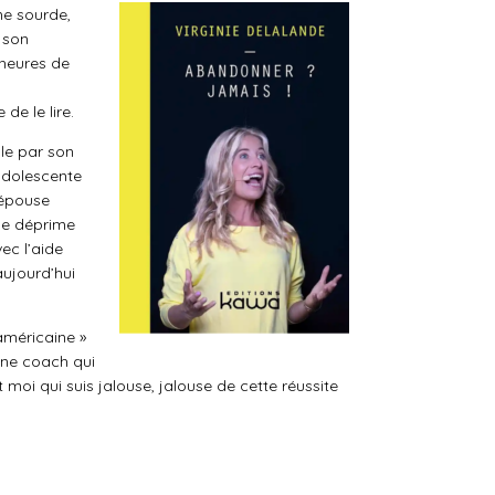
e sourde,
 son
’heures de
de le lire.
lle par son
adolescente
 épouse
 de déprime
vec l’aide
aujourd’hui
américaine »
 une coach qui
t moi qui suis jalouse, jalouse de cette réussite