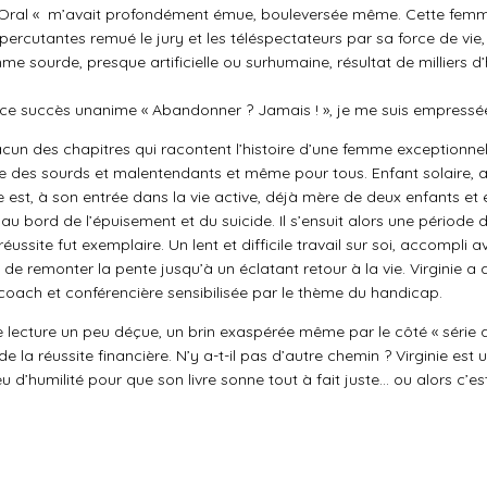
Oral « m’avait profondément émue, bouleversée même. Cette femm
ercutantes remué le jury et les téléspectateurs par sa force de vie,
mme sourde, presque artificielle ou surhumaine, résultat de milliers d
de ce succès unanime « Abandonner ? Jamais ! », je me suis empressée 
hacun des chapitres qui racontent l’histoire d’une femme exceptionne
e des sourds et malentendants et même pour tous. Enfant solaire, 
lle est, à son entrée dans la vie active, déjà mère de deux enfants et
au bord de l’épuisement et du suicide. Il s’ensuit alors une période
éussite fut exemplaire. Un lent et difficile travail sur soi, accompli a
 de remonter la pente jusqu’à un éclatant retour à la vie. Virginie a 
oach et conférencière sensibilisée par le thème du handicap.
e lecture un peu déçue, un brin exaspérée même par le côté « série 
de la réussite financière. N’y a-t-il pas d’autre chemin ? Virginie est
eu d’humilité pour que son livre sonne tout à fait juste… ou alors c’es