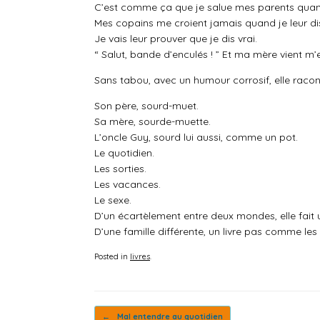
C’est comme ça que je salue mes parents quand
Mes copains me croient jamais quand je leur dis
Je vais leur prouver que je dis vrai.
“ Salut, bande d’enculés ! ” Et ma mère vient m
Sans tabou, avec un humour corrosif, elle racon
Son père, sourd-muet.
Sa mère, sourde-muette.
L’oncle Guy, sourd lui aussi, comme un pot.
Le quotidien.
Les sorties.
Les vacances.
Le sexe.
D’un écartèlement entre deux mondes, elle fait 
D’une famille différente, un livre pas comme les 
Posted in
livres
.
Post navigation
←
Mal entendre au quotidien