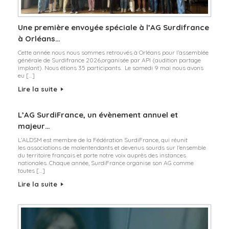
Une première envoyée spéciale à l’AG Surdifrance
à Orléans…
Cette année nous nous sommes retrouvés à Orléans pour l’assemblée
générale de Surdifrance 2026,organisée par API (audition partage
implant). Nous étions 35 participants. Le samedi 9 mai nous avons
eu […]
Lire la suite
L’AG SurdiFrance, un évènement annuel et
majeur…
L’ALDSM est membre de la Fédération SurdiFrance, qui réunit
les associations de malentendants et devenus sourds sur l’ensemble
du territoire français et porte notre voix auprès des instances
nationales. Chaque année, SurdiFrance organise son AG comme
toutes […]
Lire la suite