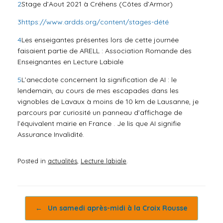
2
Stage d’Aout 2021 à Créhens (Côtes d’Armor)
3
https://www.ardds.org/content/stages-dété
4
Les enseigantes présentes lors de cette journée
faisaient partie de ARELL : Association Romande des
Enseignantes en Lecture Labiale
5
L’anecdote concernent la signification de AI : le
lendemain, au cours de mes escapades dans les
vignobles de Lavaux à moins de 10 km de Lausanne, je
parcours par curiosité un panneau d’affichage de
l’équivalent mairie en France . Je lis que AI signifie
Assurance Invalidité.
Posted in
actualités
,
Lecture labiale
.
Post navigation
←
Un samedi après-midi à la Croix Rousse