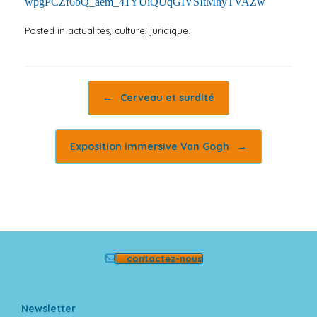
wpgPCZf6bQ_aem_41YUiQUqGIVSItMhyTVAZw
Posted in
actualités
,
culture
,
juridique
.
Post navigation
←
Cerveau et surdité
Exposition immersive Van Gogh
→
contactez-nous
Newsletter