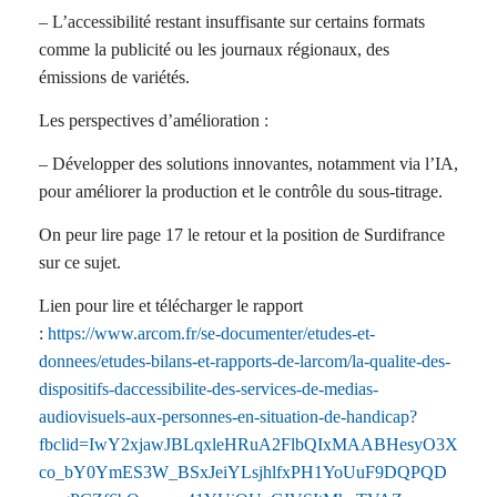
– L’accessibilité restant insuffisante sur certains formats
comme la publicité ou les journaux régionaux, des
émissions de variétés.
Les perspectives d’amélioration :
– Développer des solutions innovantes, notamment via l’IA,
pour améliorer la production et le contrôle du sous-titrage.
On peur lire page 17 le retour et la position de Surdifrance
sur ce sujet.
Lien pour lire et télécharger le rapport
:
https://www.arcom.fr/se-documenter/etudes-et-
donnees/etudes-bilans-et-rapports-de-larcom/la-qualite-des-
dispositifs-daccessibilite-des-services-de-medias-
audiovisuels-aux-personnes-en-situation-de-handicap?
fbclid=IwY2xjawJBLqxleHRuA2FlbQIxMAABHesyO3X
co_bY0YmES3W_BSxJeiYLsjhlfxPH1YoUuF9DQPQD