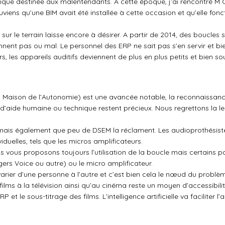
tique destinée aux malentendants. A cette époque, j’ai rencontré M
viens qu’une BIM avait été installée à cette occasion et qu’elle fon
sur le terrain laisse encore à désirer. A partir de 2014, des boucles 
nnent pas ou mal. Le personnel des ERP ne sait pas s’en servir et b
urs, les appareils auditifs deviennent de plus en plus petits et bien s
Maison de l’Autonomie) est une avancée notable, la reconnaissance
’aide humaine ou technique restent précieux. Nous regrettons la le
ais également que peu de DSEM la réclament. Les audioprothésistes
duelles, tels que les micros amplificateurs.
us vous proposons toujours l’utilisation de la boucle mais certains 
ogers Voice ou autre) ou le micro amplificateur.
arier d’une personne à l’autre et c’est bien cela le nœud du problèm
films à la télévision ainsi qu’au cinéma reste un moyen d’accessibil
et le sous-titrage des films. L’intelligence artificielle va faciliter l’