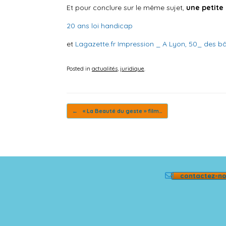
Et pour conclure sur le même sujet,
une petite 
20 ans loi handicap
et
Lagazette.fr Impression _ A Lyon, 50_ des bâ
Posted in
actualités
,
juridique
.
Post navigation
←
« La Beauté du geste » film…
contactez-n