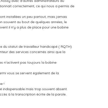
 Chossy avec d’autres administrateurs du
ctionnait correctement, ce qui nous a permis de
sont installées un peu partout, mais jamais
ien souvent au bout de quelques années, le
ouvent il n’y a plus de place pour une bobine
 du statut de travailleur handicapé ( RQTH)
nteur des services concernés ainsi que la
 n’activent pas toujours la bobine
parmi vous se servent également de la
e !
ité indispensable mais trop souvent absent.
accès à la transcription écrite de la parole.