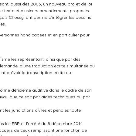
sant, aussi dès 2003, un nouveau projet de loi
 ce texte et plusieurs amendements proposés
çois Chossy, ont permis d’intégrer les besoins
es.
s personnes handicapées et en particulier pour
ganisme les représentant, ainsi que par des
 demande, d’une traduction écrite simultanée ou
 prévoir la transcription écrite ou
rsonne déficiente auditive dans le cadre de son
vail, que ce soit par aides techniques ou par
 les juridictions civiles et pénales toute
ans les ERP et l’arrêté du 8 décembre 2014
accueils de ceux remplissant une fonction de