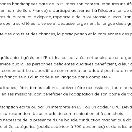
nnes handicapées date de 1975, mais son contenu était très insuffi
ien nom de SurdiFrance) a participé activement à l’élaboration de
es du bureau et le député, rapporteur de la loi, Monsieur Jean-Fran
e que la surdité est diverse et dépasse largement la langue des sign
alité des droits et des chances, la participation et la citoyenneté de
qu’ils soient gérés par l’Etat, les collectivités territoriales ou un or
vice public, les personnes déficientes auditives bénéficient, à leur
es concernant. Le dispositif de communication adapté peut notamment
gnes française ou d’un codeur en langage parlé complété ».
colloques, fêtes, temps culturels, doivent être accessibles ; toute pe
en ses missions, doit bénéficier de l’adaptation de son poste de tra
anscription écrite ou par un interprète en LSF ou un codeur LPC. Devant
e correspondant à son mode de communication et à son choix.
er la nécessité de la présence d’une boucle d’induction magnétique d
 1re et 2e catégories (public supérieur à 700 personnes) et dans les 