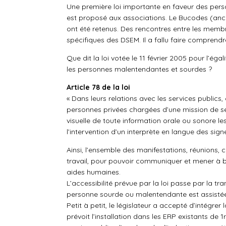
Une première loi importante en faveur des perso
est proposé aux associations. Le Bucodes (anc
ont été retenus. Des rencontres entre les membr
spécifiques des DSEM. Il a fallu faire comprendr
Que dit la loi votée le 11 février 2005 pour l’ég
les personnes malentendantes et sourdes ?
Article 78 de la loi
« Dans leurs relations avec les services publics, 
personnes privées chargées d’une mission de ser
visuelle de toute information orale ou sonore l
l’intervention d’un interprète en langue des si
Ainsi, l’ensemble des manifestations, réunions, 
travail, pour pouvoir communiquer et mener à bi
aides humaines.
L’accessibilité prévue par la loi passe par la tr
personne sourde ou malentendante est assisté
Petit à petit, le législateur a accepté d’intégr
prévoit l’installation dans les ERP existants de