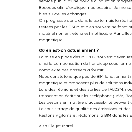
service public, d’une boucle d’induction magné
Bucodes afin d’expliquer nos besoins. Je me sou
bien suivre les échanges.
On progresse donc dans le texte mais la réalité 
testées par les DSEM et bien souvent ne fonctio
matériel non entretenu est inutilisable. Par aille
magnétique.
Où en est-on actuellement ?
La mise en place des MDPH ( souvent devenues 
ainsi la compensation du handicap sous forme d
complexité des dossiers à fournir.
Nous constatons que peu de BIM fonctionnent m
magnétique et proposent plus de solutions indivi
Lors des réunions et des sorties de l’ALDSM, no
transcription écrite sur leur téléphone ( AVA, R
Les besoins en matière d’accessibilité peuvent v
Le sous-titrage de qualité des émissions et des 
Restons vigilants et réclamons la BIM dans les ERP 
Aisa Cleyet-Marel