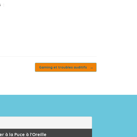
s :
Gaming et troubles auditifs
→