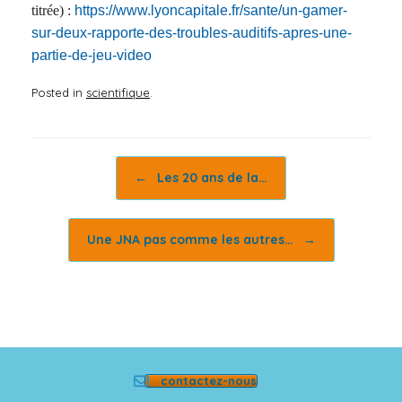
titrée) :
https://www.lyoncapitale.fr/sante/un-gamer-
sur-deux-rapporte-des-troubles-auditifs-apres-une-
partie-de-jeu-video
Posted in
scientifique
.
Post navigation
←
Les 20 ans de la…
Une JNA pas comme les autres…
→
contactez-nous