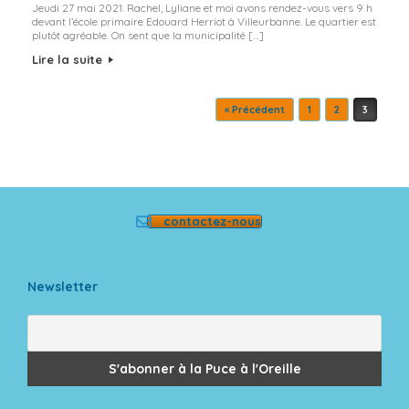
Jeudi 27 mai 2021. Rachel, Lyliane et moi avons rendez-vous vers 9 h
devant l’école primaire Edouard Herriot à Villeurbanne. Le quartier est
plutôt agréable. On sent que la municipalité […]
Lire la suite
Post navigation
« Précédent
1
2
3
contactez-nous
Newsletter