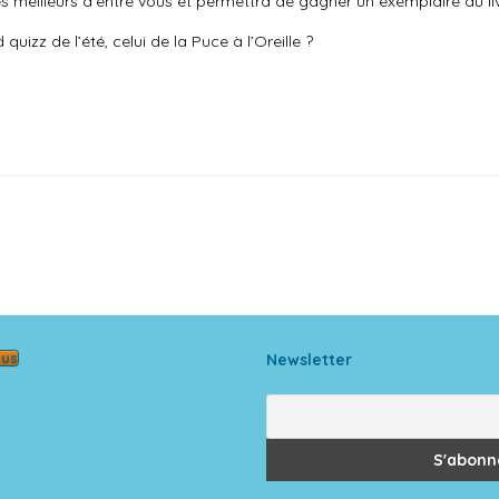
s meilleurs d’entre vous et permettra de gagner un exemplaire du livr
izz de l’été, celui de la Puce à l’Oreille ?
ous
Newsletter