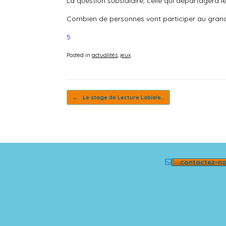
La question subsidiaire, celle qui départagera le
Combien de personnes vont participer au grand qu
5
Posted in
actualités
,
jeux
.
Post navigation
←
Le stage de Lecture Labiale…
contactez-n