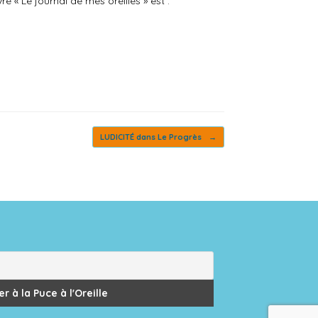
e « Le journal de mes oreilles » est :
LUDICITÉ dans Le Progrès
→