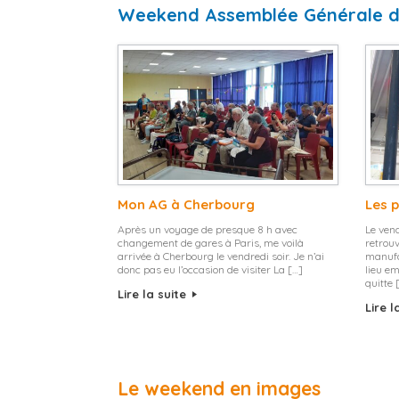
Weekend Assemblée Générale 
Mon AG à Cherbourg
Les 
Après un voyage de presque 8 h avec
Le ven
changement de gares à Paris, me voilà
retrouv
arrivée à Cherbourg le vendredi soir. Je n’ai
manufa
donc pas eu l’occasion de visiter La […]
lieu em
quitte 
Lire la suite
Lire l
Le weekend en images