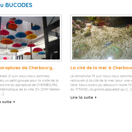
du BUCODES
parapluies de Cherbourg…
La cité de la mer à Cherbou
dredi 21 juin nous nous sommes
Le dimanche 19 juin nous nous somme
és un petit groupe pour la visite de la
retrouvés à la cité de la mer pour une v
cture du parapluie de CHERBOURG,
libre. Nous avons pu découvrir toute l’h
blématique de la ville. En 2014 l’atelier
du TITANIC, ce grand paquebot qui […]
[…]
Lire la suite
a suite