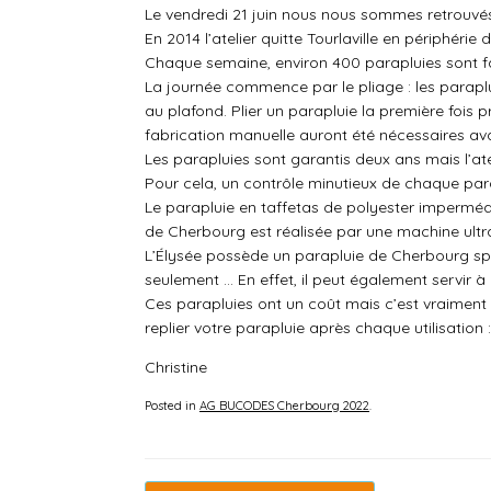
Le vendredi 21 juin nous nous sommes retrouvés
En 2014 l’atelier quitte Tourlaville en périphéri
Chaque semaine, environ 400 parapluies sont fabr
La journée commence par le pliage : les paraplui
au plafond. Plier un parapluie la première fois p
fabrication manuelle auront été nécessaires ava
Les parapluies sont garantis deux ans mais l’ate
Pour cela, un contrôle minutieux de chaque para
Le parapluie en taffetas de polyester imperméabi
de Cherbourg est réalisée par une machine ultr
L’Élysée possède un parapluie de Cherbourg spéc
seulement … En effet, il peut également servir à
Ces parapluies ont un coût mais c’est vraiment
replier votre parapluie après chaque utilisation 
Christine
Posted in
AG BUCODES Cherbourg 2022
.