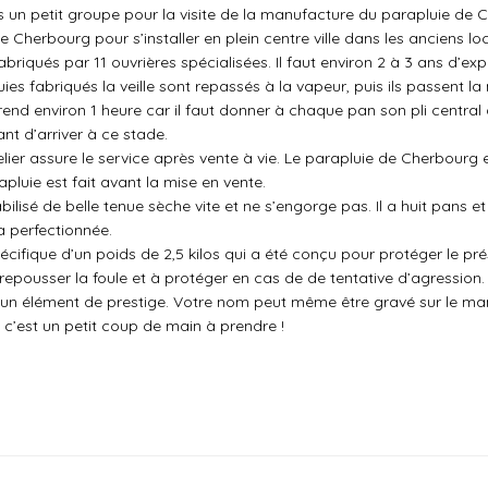
 un petit groupe pour la visite de la manufacture du parapluie de 
e de Cherbourg pour s’installer en plein centre ville dans les anciens
iqués par 11 ouvrières spécialisées. Il faut environ 2 à 3 ans d’expé
es fabriqués la veille sont repassés à la vapeur, puis ils passent la 
rend environ 1 heure car il faut donner à chaque pan son pli central d
nt d’arriver à ce stade.
lier assure le service après vente à vie. Le parapluie de Cherbourg es
pluie est fait avant la mise en vente.
lisé de belle tenue sèche vite et ne s’engorge pas. Il a huit pans et
a perfectionnée.
ifique d’un poids de 2,5 kilos qui a été conçu pour protéger le pré
 repousser la foule et à protéger en cas de de tentative d’agression.
 un élément de prestige. Votre nom peut même être gravé sur le man
: c’est un petit coup de main à prendre !