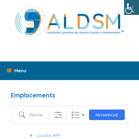
Skip
to
content
Menu
Emplacements
Recherche
RECHERCHE
Locaux APF