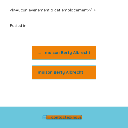
<li>Aucun évènement à cet emplacement</li>
Posted in .
Post navigation
←
maison Berty Albrecht
maison Berty Albrecht
→
contactez-nous