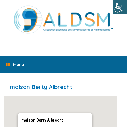
Skip
to
content
Menu
maison Berty Albrecht
maison Berty Albrecht