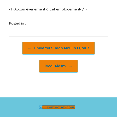
<li>Aucun évènement à cet emplacement</li>
Posted in .
Post navigation
←
université Jean Moulin Lyon 3
local Aldsm
→
contactez-nous