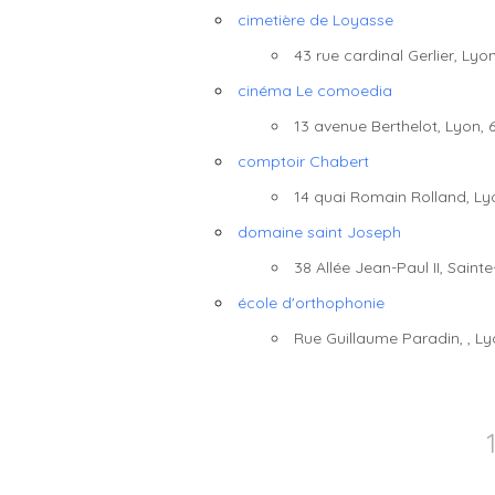
cimetière de Loyasse
Emplacement avec des évè
43 rue cardinal Gerlier, Lyo
cinéma Le comoedia
13 avenue Berthelot, Lyon, 
comptoir Chabert
14 quai Romain Rolland, Ly
domaine saint Joseph
38 Allée Jean-Paul II, Saint
école d'orthophonie
Rue Guillaume Paradin, , Ly