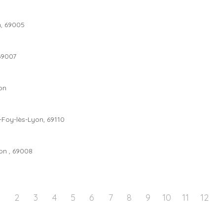
nements ?
n, 69005
69007
on
e-Foy-lès-Lyon, 69110
on , 69008
1
2
3
4
5
6
7
8
9
10
11
12