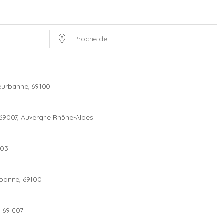
Proche de…
leurbanne, 69100
 69007, Auvergne Rhône-Alpes
003
urbanne, 69100
, 69 007