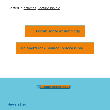
Posted in
activités
,
Lecture labiale
.
Post navigation
←
Forum santé et handicap
Un opéra rock Beaucoup accessible
→
contactez-nous
Newsletter