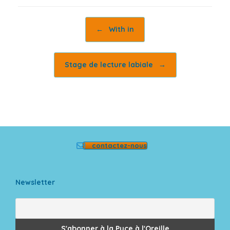
Post navigation
←
With in
Stage de lecture labiale
→
contactez-nous
Newsletter