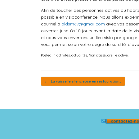
Afin de toucher des personnes actives ou habita
possible en visioconférence. Nous allons expéri
courriel à
aldsm69@gmail.com
avec vos besoins
ouvertes jusqu’à 10 jours avant la date de la v
et nous vous enverrons un lien visio par google 
vous permet selon votre degré de surdité, d’av
Posted in
activités
,
actualités
,
Non classé
,
oreille active
.
Post navigation
←
La vaisselle silencieuse en restauration…
contactez-n