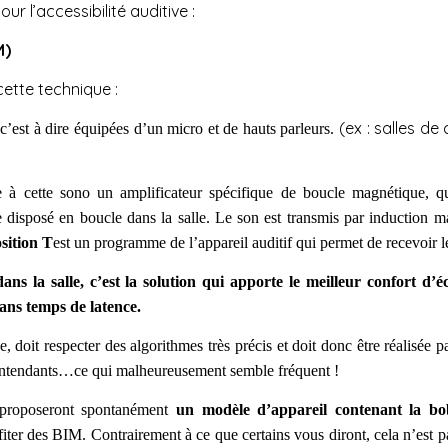
ur l’accessibilité auditive :
M)
cette technique :
(ex : salles de 
c’est à dire équipées d’un micro et de hauts parleurs.
ie à cette sono un amplificateur spécifique de boucle magnétique, q
 disposé en boucle dans la salle. Le son est transmis par induction ma
sition T
est un programme de l’appareil auditif qui permet de recevoir 
 dans la salle, c’est la solution qui apporte le meilleur confort d
sans temps de latence.
, doit respecter des algorithmes très précis et doit donc être réalisée
lentendants…ce qui malheureusement semble fréquent !
s proposeront spontanément
un modèle d’appareil contenant la bob
fiter des BIM. Contrairement à ce que certains vous diront, cela n’est 