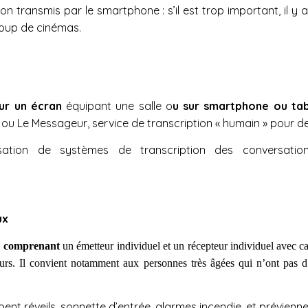
son transmis par le smartphone : s’il est trop important, il y 
oup de cinémas.
sur un écran
équipant une salle o
u sur smartphone ou tab
ou Le Messageur, service de transcription « humain » pour d
lisation de systèmes de transcription des conversati
ux
me comprenant
un émetteur individuel et un récepteur individuel avec ca
urs. Il convient notamment aux personnes très âgées qui n’ont pas d’a
ent réveils, sonnette d’entrée, alarmes incendie, et prévien