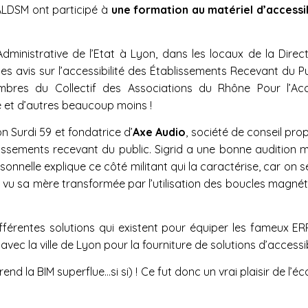
’ALDSM ont participé à
une formation au matériel d’accessib
Administrative de l’Etat à Lyon, dans les locaux de la Direc
des avis sur l’accessibilité des Établissements Recevant du P
res du Collectif des Associations du Rhône Pour l’Acce
té et d’autres beaucoup moins !
n Surdi 59 et fondatrice d’
Axe Audio
, société de conseil pro
ablissements recevant du public. Sigrid a une bonne audition ma
onnelle explique ce côté militant qui la caractérise, car on
vu sa mère transformée par l’utilisation des boucles magnétiqu
ifférentes solutions qui existent pour équiper les fameux E
ec la ville de Lyon pour la fourniture de solutions d’accessibi
 rend la BIM superflue…si si) ! Ce fut donc un vrai plaisir de 