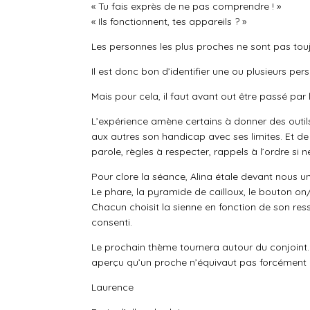
« Tu fais exprès de ne pas comprendre ! »
« Ils fonctionnent, tes appareils ? »
Les personnes les plus proches ne sont pas toujo
Il est donc bon d’identifier une ou plusieurs pers
Mais pour cela, il faut avant out être passé pa
L’expérience amène certains à donner des outils,
aux autres son handicap avec ses limites. Et de
parole, règles à respecter, rappels à l’ordre si n
Pour clore la séance, Alina étale devant nous u
Le phare, la pyramide de cailloux, le bouton on/
Chacun choisit la sienne en fonction de son resse
consenti.
Le prochain thème tournera autour du conjoint. 
aperçu qu’un proche n’équivaut pas forcément à u
Laurence