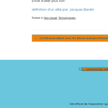
Envie d’aller plus loin :
définition d’un allié par Jacques Bardin
Posted in
Non classé
,
Témoignages
.
Post navigation
←
Conférence-débat avec les élèves audioprothésis
contactez-n
Site officiel de l'Association