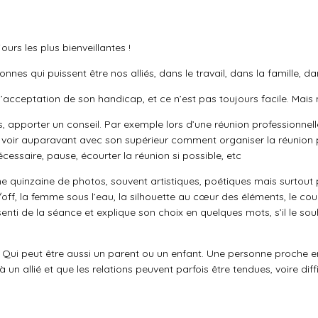
urs les plus bienveillantes !
onnes qui puissent être nos alliés, dans le travail, dans la famille, da
r l’acceptation de son handicap, et ce n’est pas toujours facile. Ma
 apporter un conseil. Par exemple lors d’une réunion professionnelle,
 voir auparavant avec son supérieur comment organiser la réunion p
écessaire, pause, écourter la réunion si possible, etc
ne quinzaine de photos, souvent artistiques, poétiques mais surtout
off, la femme sous l’eau, la silhouette au cœur des éléments, le coupl
nti de la séance et explique son choix en quelques mots, s’il le souhai
Qui peut être aussi un parent ou un enfant. Une personne proche en
n allié et que les relations peuvent parfois être tendues, voire diff