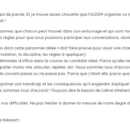
oupe de parole. Et je trouve assez chouette que l’ALDSM organise ce
t !
personnes que chacun peut trouver dans son entourage et qui vont nou
es règles pour que nous puissions participer aux conversations, réuni
dont cette personne« alliée » doit faire preuve pour avoir une chanc
lation, la discipline, les règles à appliquer).
éliminées d’office dans la course au candidat idéal. Parce qu’elle ne v
r parler moins vite, articuler, répéter, etc. Nous sommes tous d’accor
 le courant passe ou ne passe pas. Parce que c’était elle, parce que c
à exprimer son handicap et les conséquences qu’il engendre. Expliquer
us sommes tous d’accord ! Toujours dire le besoin de calme inhére
os difficultés. Ne pas hésiter à donner la mesure de notre degré d
s blessent :