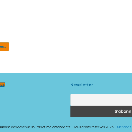
tes…
ous
Newsletter
 lyonnaise des devenus sourds et malentendants – Tous droits réservés 2026 –
Mentions 