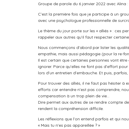
Groupe de parole du 6 janvier 2022 avec Alina :
C’est la première fois que je participe à un gr
avec une psychologue professionnelle de surcroî
Le thème du jour porte sur les « alliés » : ces 
rappeler aux autres qu’il faut respecter certain
Nous commençons d’abord par lister les qualités 
empathie, mais aussi pédagogie (pour la re-formu
Il est certain que certaines personnes vont être 
ignorer. Parce qu’elles ne font pas d’effort pou
lors d’un entretien d’embauche. Et puis, parfois,
Pour trouver des alliés, il ne faut pas hésiter 
efforts car entendre n’est pas comprendre, no
compensation à un trop plein de vie…
Dire permet aux autres de se rendre compte de n
rendent la compréhension difficile.
Les réflexions que l’on entend parfois et qui nou
« Mais tu n’es pas appareillée ? »