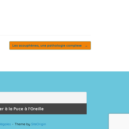
Les acouphènes, une pathologie complexe
→
légales
Theme by
SiteOrigin