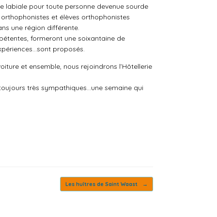
e labiale pour toute personne devenue sourde
 orthophonistes et élèves orthophonistes
ans une région différente.
mpétentes, formeront une soixantaine de
’expériences…sont proposés.
oiture et ensemble, nous rejoindrons l’Hôtellerie
s toujours très sympathiques…une semaine qui
Les huîtres de Saint Waast
→