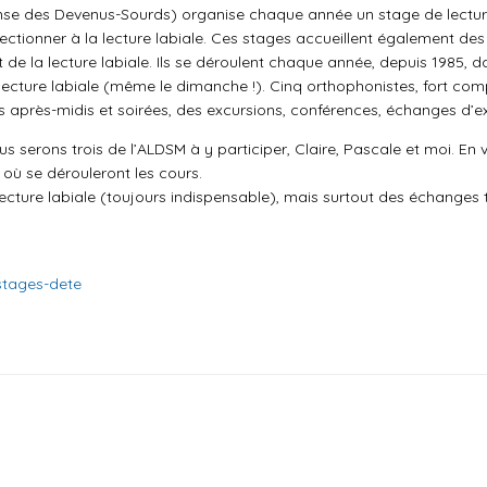
nse des Devenus-Sourds) organise chaque année un stage de lectur
ctionner à la lecture labiale.
Ces stages accueillent également des
 de la lecture labiale. Ils se déroulent chaque année, depuis 1985, d
lecture labiale (même le dimanche !). Cinq orthophonistes, fort co
les après-midis et soirées, des excursions, conférences, échanges d
s serons trois de l’ALDSM à y participer, Claire, Pascale et moi. En v
où se dérouleront les cours.
ecture labiale (toujours indispensable), mais surtout des échange
stages-dete