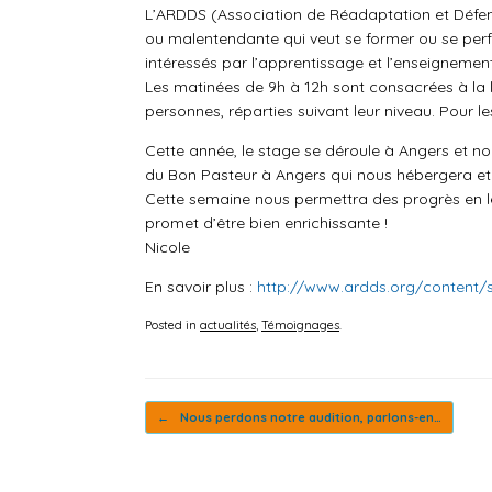
L’ARDDS (Association de Réadaptation et Défe
ou malentendante qui veut se former ou se perfe
intéressés par l’apprentissage et l’enseignement
Les matinées de 9h à 12h sont consacrées à la 
personnes, réparties suivant leur niveau. Pour 
Cette année, le stage se déroule à Angers et nou
du Bon Pasteur à Angers qui nous hébergera et 
Cette semaine nous permettra des progrès en l
promet d’être bien enrichissante !
Nicole
En savoir plus :
http://www.ardds.org/content/
Posted in
actualités
,
Témoignages
.
Post navigation
←
Nous perdons notre audition, parlons-en…