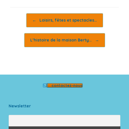
Post navigation
←
Loisirs, fêtes et spectacles…
L’histoire de la maison Berty…
→
contactez-nous
Newsletter