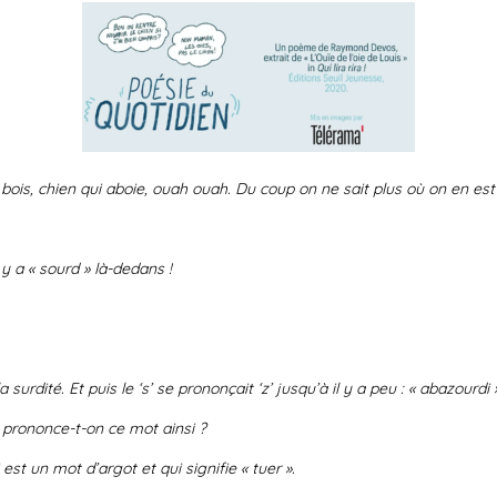
r, bois, chien qui aboie, ouah ouah. Du coup on ne sait plus où on en est :
 a « sourd » là-dedans !
ité. Et puis le ‘s’ se prononçait ‘z’ jusqu’à il y a peu : « abazourdi »
rononce-t-on ce mot ainsi ?
st un mot d’argot et qui signifie « tuer ».