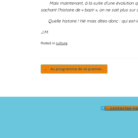
Mais maintenant, à la suite d’une évolution qui s
sachant l’histoire de « bazir », on ne sait plus sur
Quelle histoire ! Hé mais dites-donc : qui est-il
J.M.
Posted in
culture
.
Post navigation
←
Au programme de ce premier…
contactez-n