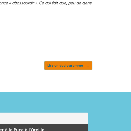
once « abassourdir ». Ce qui fait que, peu de gens
Lire un audiogramme
→