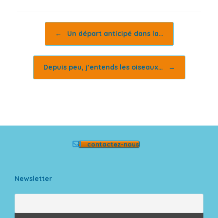
Post navigation
←
Un départ anticipé dans la…
Depuis peu, j’entends les oiseaux…
→
contactez-nous
Newsletter