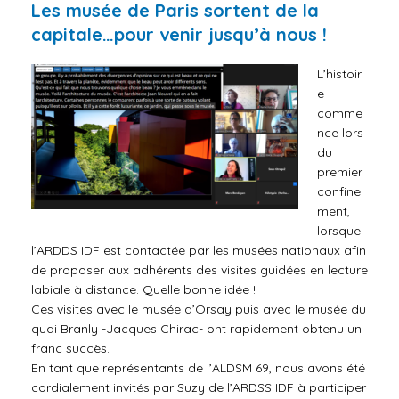
Les musée de Paris sortent de la
capitale…pour venir jusqu’à nous !
L’histoir
e
comme
nce lors
du
premier
confine
ment,
lorsque
l’ARDDS IDF est contactée par les musées nationaux afin
de proposer aux adhérents des visites guidées en lecture
labiale à distance. Quelle bonne idée !
Ces visites avec le musée d’Orsay puis avec le musée du
quai Branly -Jacques Chirac- ont rapidement obtenu un
franc succès.
En tant que représentants de l’ALDSM 69, nous avons été
cordialement invités par Suzy de l’ARDSS IDF à participer