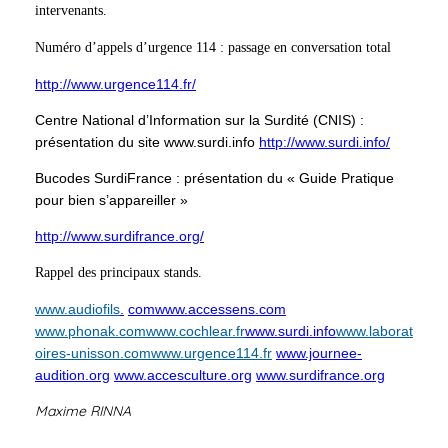
intervenants.
Numéro d’appels d’urgence 114 : passage en conversation total
http://www.urgence114.fr/
Centre National d’Information sur la Surdité (CNIS) :
présentation du site www.surdi.info
http://www.surdi.info/
Bucodes SurdiFrance : présentation du « Guide Pratique
pour bien s’appareiller »
http://www.surdifrance.org/
Rappel des principaux stands.
www.audiofils
.
comwww.accessens.com
www.phonak.com
www.cochlear.fr
www.surdi.info
www.laborat
oires-unisson.com
www.urgence114.fr
www.journee-
audition.org
www.accesculture.org
www.surdifrance.org
Maxime RINNA