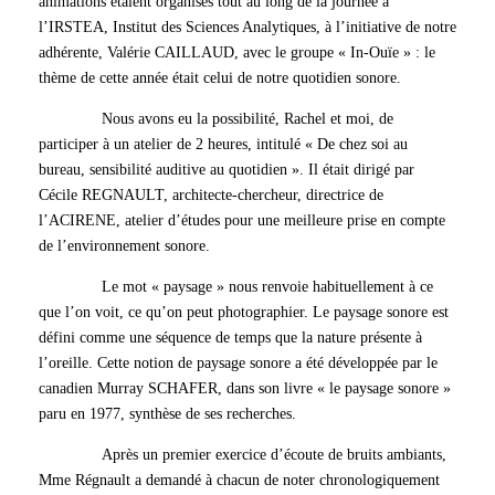
animations étaient organisés tout au long de la journée à
l’IRSTEA, Institut des Sciences Analytiques, à l’initiative de notre
adhérente, Valérie CAILLAUD, avec le groupe « In-Ouïe » : le
thème de cette année était celui de notre quotidien sonore.
Nous avons eu la possibilité, Rachel et moi, de
participer à un atelier de 2 heures, intitulé « De chez soi au
bureau, sensibilité auditive au quotidien ». Il était dirigé par
Cécile REGNAULT, architecte-chercheur, directrice de
l’ACIRENE, atelier d’études pour une meilleure prise en compte
de l’environnement sonore.
Le mot « paysage » nous renvoie habituellement à ce
que l’on voit, ce qu’on peut photographier. Le paysage sonore est
défini comme une séquence de temps que la nature présente à
l’oreille. Cette notion de paysage sonore a été développée par le
canadien Murray SCHAFER, dans son livre « le paysage sonore »
paru en 1977, synthèse de ses recherches.
Après un premier exercice d’écoute de bruits ambiants,
Mme Régnault a demandé à chacun de noter chronologiquement