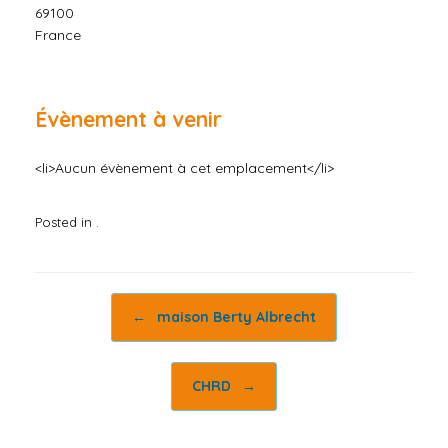
69100
France
Évènement à venir
<li>Aucun évènement à cet emplacement</li>
Posted in .
Post navigation
←
maison Berty Albrecht
CHRD
→