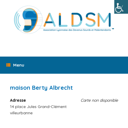
Skip
to
content
Menu
maison Berty Albrecht
Adresse
Carte non disponible
14 place Jules Grand-Clément
villeurbanne