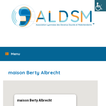
Skip
to
content
Menu
maison Berty Albrecht
maison Berty Albrecht