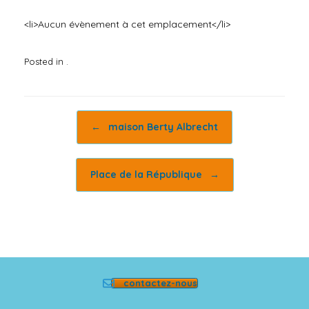
<li>Aucun évènement à cet emplacement</li>
Posted in .
Post navigation
←
maison Berty Albrecht
Place de la République
→
contactez-nous