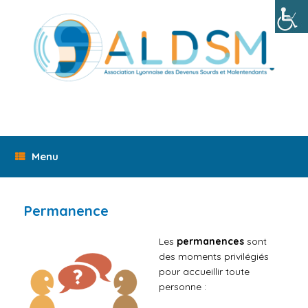
Skip
to
content
Menu
Permanence
Les
permanences
sont
des moments privilégiés
pour accueillir toute
personne :