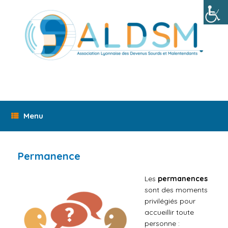
Skip
to
content
Menu
Permanence
Les
permanences
sont des moments
privilégiés pour
accueillir toute
personne :