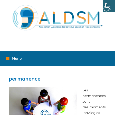
Skip
to
content
Menu
permanence
Les
permanences
sont
des
moments
privilégiés