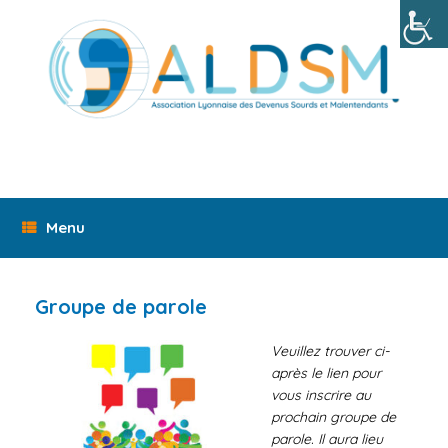
Skip
to
content
Menu
Groupe de parole
Veuillez trouver ci-
après le lien pour
vous inscrire au
prochain groupe de
parole. Il aura lieu