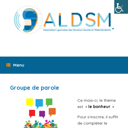
Skip
to
content
Menu
Groupe de parole
Ce mois-ci, le thème
est »
le bonheur
. »
Pour s’inscrire, il suffit
de compléter le