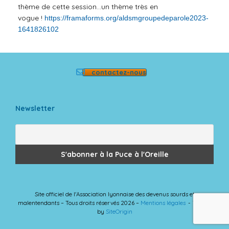
thème
de
cette session…un thème très en
vogue !
https://framaforms.
org/aldsmgroupedeparole2023-
1641826102
contactez-nous
Newsletter
Site officiel de l'Association lyonnaise des devenus sourds et
malentendants – Tous droits réservés 2026 –
Mentions légales
Theme
by
SiteOrigin