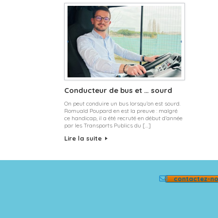
Conducteur de bus et … sourd
On peut conduire un bus lorsqu’on est sourd.
Romuald Poupard en est la preuve : malgré
ce handicap, il a été recruté en début d’année
par les Transports Publics du […]
Lire la suite
contactez-n