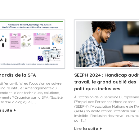
ardis de la SFA
SEEPH 2024 : Handicap audit
travail, le grand oublié des
i 1er avril, j’ai eu l’occasion de suivre
inaire intitulé : Aménagements du
politiques inclusives
ndant : aides techniques, solutions,
À l’occasion de la Semaine Européenne
ements ? Organisé par la SFA (Société
l’Emploi des Personnes Handicapées
se d’Audiologie) le […]
(SEEPH), l’Association Nationale de l’A
a suite
(ANA) souhaite attirer l’attention sur u
invisible : l’inclusion des travailleurs t
par […]
Lire la suite