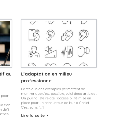
if au
L’adaptation en milieu
professionnel
Parce que des exemples permettent de
montrer que c’est possible, voici deux articles :
 pour
Un journaliste relate l’accessibilité mise en
place pour un conducteur de bus à Cholet
udition
C’est sans […]
n défi
ouchés
Lire la suite