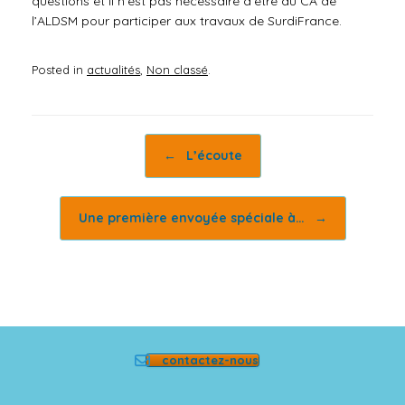
questions et il n’est pas nécessaire d’être au CA de
l’ALDSM pour participer aux travaux de SurdiFrance.
Posted in
actualités
,
Non classé
.
Post navigation
←
L’écoute
Une première envoyée spéciale à…
→
contactez-nous