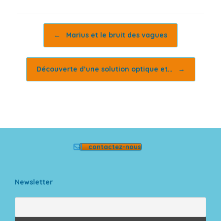
Post navigation
←
Marius et le bruit des vagues
Découverte d’une solution optique et…
→
contactez-nous
Newsletter