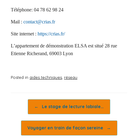
Téléphone: 04 78 62 98 24
Mail :
contact@crias.fr
Site internet :
https://crias.fr/
L’appartement de démonstration ELSA est situé 28 rue
Etienne Richerand, 69003 Lyon
Posted in
aides techniques
,
réseau
.
Post navigation
←
Le stage de lecture labiale…
Voyager en train de façon sereine
→