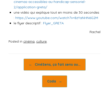
cinemas-accessibles-au-handicap-sensoriel-
2/application-greta/
une vidéo qui explique tout en moins de 30 secondes
:
https://www.youtube.com/watch?v=8zYaNHN6G2M
le flyer descriptif :
Flyer_GRETA
Rachel
Posted in
cinéma
,
culture
.
Post navigation
←
CinéSens, ça fait sens ou…
Coda
→