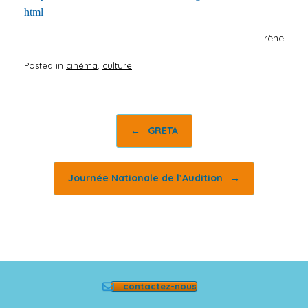
html
Irène
Posted in
cinéma
,
culture
.
Post navigation
←
GRETA
Journée Nationale de l’Audition
→
contactez-nous