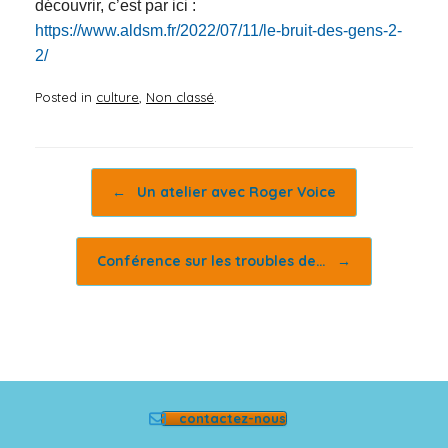
découvrir, c’est par ici :
https://www.aldsm.fr/2022/07/11/le-bruit-des-gens-2-
2/
Posted in
culture
,
Non classé
.
Post navigation
←
Un atelier avec Roger Voice
Conférence sur les troubles de…
→
contactez-nous