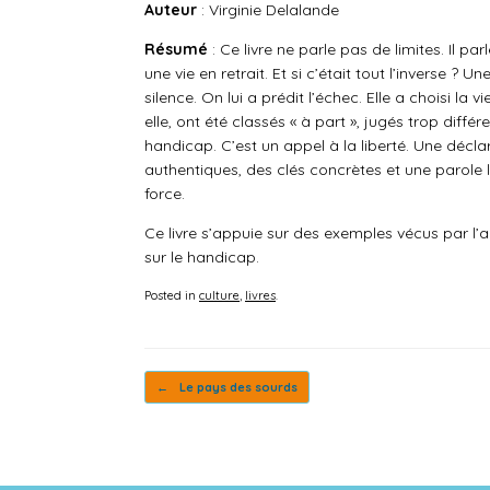
Auteur
: Virginie Delalande
Résumé
: Ce livre ne parle pas de limites. Il pa
une vie en retrait. Et si c’était tout l’inverse ?
silence. On lui a prédit l’échec. Elle a choisi 
elle, ont été classés « à part », jugés trop diff
handicap. C’est un appel à la liberté. Une décl
authentiques, des clés concrètes et une parole 
force.
Ce livre s’appuie sur des exemples vécus par l’
sur le handicap.
Posted in
culture
,
livres
.
Post navigation
←
Le pays des sourds