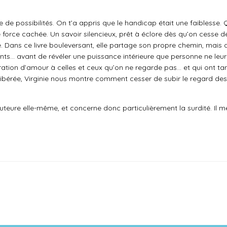
rle de possibilités. On t’a appris que le handicap était une faiblesse. 
 Une force cachée. Un savoir silencieux, prêt à éclore dès qu’on cesse d
la vie. Dans ce livre bouleversant, elle partage son propre chemin, 
érents… avant de révéler une puissance intérieure que personne ne leur 
aration d’amour à celles et ceux qu’on ne regarde pas… et qui ont ta
libérée, Virginie nous montre comment cesser de subir le regard des 
auteure elle-même, et concerne donc particulièrement la surdité. I