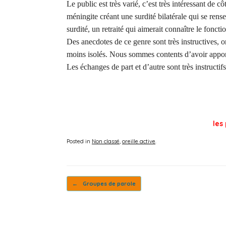
Le public est très varié, c’est très intéressant de
méningite créant une surdité bilatérale qui se rens
surdité, un retraité qui aimerait connaître le fo
Des anecdotes de ce genre sont très instructives, o
moins isolés. Nous sommes contents d’avoir apporté
Les échanges de part et d’autre sont très instructif
les
Posted in
Non classé
,
oreille active
.
Post navigation
←
Groupes de parole